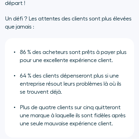
départ !
Comment évaluer les canaux de
service client
Un défi ? Les attentes des clients sont plus élevées
que jamais :
Comment décider quels canaux de
service client utiliser
86 % des acheteurs sont prêts à payer plus
Fournir des canaux de service
pour une excellente expérience client.
client efficaces, efficients et
réussis
64 % des clients dépenseront plus si une
Questions fréquemment posées
entreprise résout leurs problèmes là où ils
se trouvent déjà.
Plus de quatre clients sur cinq quitteront
une marque à laquelle ils sont fidèles après
une seule mauvaise expérience client.