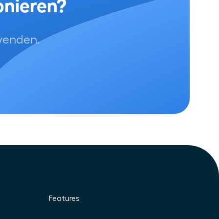
fonieren?
rwenden.
Features