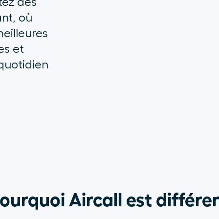
tez des
nt, où
meilleures
es et
 quotidien
ourquoi Aircall est différe