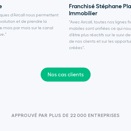
e
Franchisé Stéphane Pl
Immobilier
tiques d’Aircall nous permettent
évolution et de prendre la
"Avec Aircall, toutes nos lignes fi
 mois par mois sur le canal
mobiles sont unifiées ce qui no
ue."
d’être plus réactifs sur le suivi d
de nos clients et sur les opportu
créées".
Nos cas clients
APPROUVÉ PAR PLUS DE 22 000 ENTREPRISES