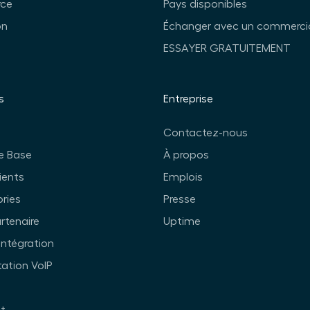
ce
Pays disponibles
on
Échanger avec un commerci
ESSAYER GRATUITEMENT
s
Entreprise
Contactez-nous
e Base
À propos
ients
Emplois
ories
Presse
rtenaire
Uptime
intégration
tion VoIP
t