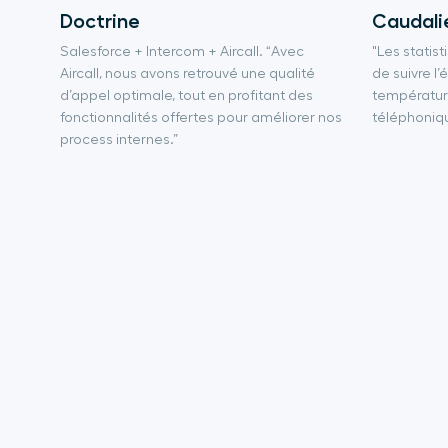
Doctrine
Caudali
Salesforce + Intercom + Aircall. “Avec
"Les statis
Aircall, nous avons retrouvé une qualité
de suivre l’
d’appel optimale, tout en profitant des
température
fonctionnalités offertes pour améliorer nos
téléphoniq
process internes.”