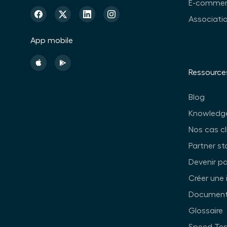
E-commer
Associati
App mobile
Ressource
Blog
Knowledg
Nos cas cl
Partner st
Devenir pa
Créer une 
Documenta
Glossaire
Speed Tes