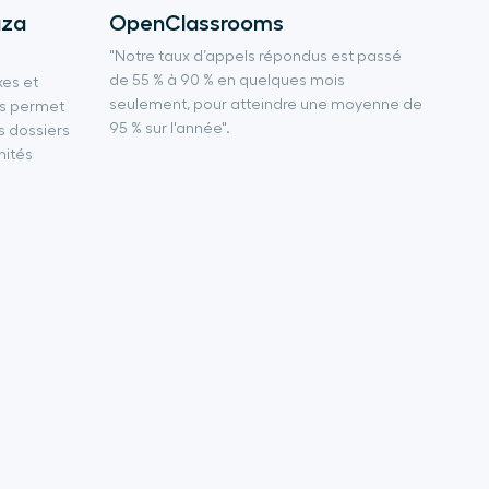
aza
OpenClassrooms
"Notre taux d’appels répondus est passé
de 55 % à 90 % en quelques mois
xes et
seulement, pour atteindre une moyenne de
us permet
95 % sur l'année".
es dossiers
nités