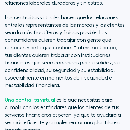
para servicios financieros
relaciones laborales duraderas y sin estrés.
Las ventajas de una centralita
Las centralitas virtuales hacen que las relaciones
virtual para servicios financieros
entre los representantes de las marcas y los clientes
sean lo más fructíferas y fluidas posible. Los
Mejorar el rendimiento de las
consumidores quieren trabajar con gente que
llamadas para los servicios
conocen y en la que confían. Y al mismo tiempo,
financieros
tus clientes quieren trabajar con instituciones
financieras que sean conocidas por su solidez, su
Aprovechar un sistema telefónico
confidencialidad, su seguridad y su estabilidad,
basado en la nube para servicios
financieros
especialmente en momentos de inseguridad e
inestabilidad financiera.
Una centralita virtual
es lo que necesitas para
cumplir con los estándares que los clientes de tus
servicios financieros esperan, ya que te ayudará a
ser más eficiente y a implementar una plantilla en