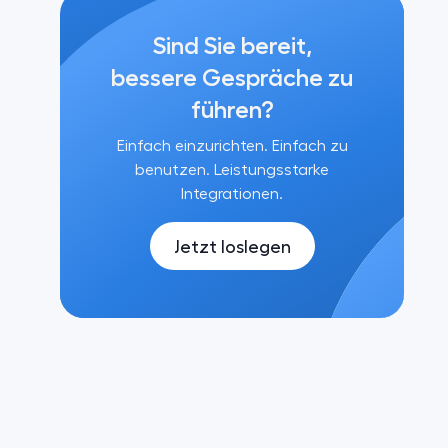
Sind Sie bereit,
bessere Gespräche zu
führen?
Einfach einzurichten. Einfach zu
benutzen. Leistungsstarke
Integrationen.
Jetzt loslegen