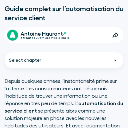
Guide complet sur l’automatisation du
service client
Antoine Haurant
6 Minutes • Dernière mise à jour le
Select chapter
Depuis quelques années, l'instantanéité prime sur
l'attente. Les consommateurs ont désormais
Qu’est-ce que l’automatisation du
l'habitude de trouver une information ou une
service client ?
réponse en très peu de temps. L'
automatisation du
service client
se présente alors comme une
Quels sont les avantages
solution majeure en phase avec les nouvelles
d’automatiser son service client ?
habitudes des utilisateurs. Et avec l’augmentation