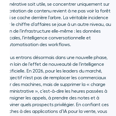
Que sont les applications d’IA pour
générative soit utile, se concentrer uniquement sur
la vente ?
la création de contenu revient à ne pas voir la forêt
qui se cache derrière l’arbre. La véritable incidence
Les trois grandes catégories
sur le chiffre d’affaires se joue à un autre niveau, au
d’outils de vente basés sur l’IA
sein de l’infrastructure elle-même : les données
vocales, l’intelligence conversationnelle et
Les usages clés de l’IA tout au long
l’automatisation des workflows.
du cycle de vente
Nous entrons désormais dans une nouvelle phase,
Avantages de l’intégration de l’IA à
bien loin de l’effet de nouveauté de l’intelligence
votre pile commerciale
artificielle. En 2026, pour les leaders du marché,
Les fonctionnalités clés d’une
l’objectif n’est pas de remplacer les commerciaux
plateforme d’IA pour la vente
par des machines, mais de supprimer la « charge
administrative », c’est-à-dire les heures passées à
Défis et enjeux éthiques
consigner les appels, à prendre des notes et à
deviner quels prospects privilégier. En confiant ces
Questions fréquentes
tâches à des applications d’IA pour la vente, vous