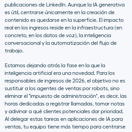
¿Qué son las aplicaciones de IA
publicaciones de LinkedIn. Aunque la IA generativa
para ventas?
es útil, centrarse únicamente en la creación de
contenido es quedarse en la superficie. El impacto
Las 3 categorías principales de
real en los ingresos reside en la infraestructura (en
herramientas de ventas con IA
concreto, en los datos de voz), la inteligencia
conversacional y la automatización del flujo de
Principales aplicaciones de IA para
trabajo.
el ciclo de ventas
Estamos dejando atrás la fase en la que la
Ventajas de integrar la IA en tu pila
inteligencia artificial era una novedad. Para los
de ventas
responsables de ingresos de 2026, el objetivo no es
Características clave que se
sustituir a los agentes de ventas por robots, sino
deben buscar en una plataforma
eliminar el "impuesto de administración", es decir, las
de ventas con IA
horas dedicadas a registrar llamadas, tomar notas
y adivinar a qué clientes potenciales dar prioridad.
Desafíos y consideraciones éticas
Al delegar estas tareas en aplicaciones de IA para
ventas, tu equipo tiene más tiempo para centrarse
Preguntas frecuentes