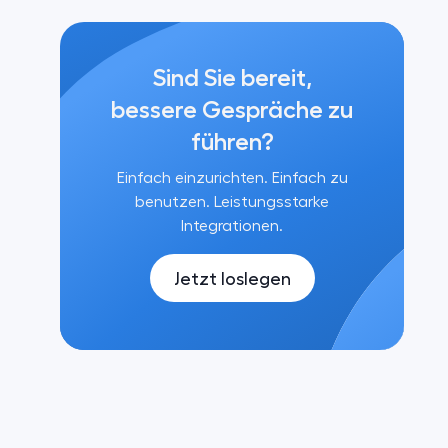
Sind Sie bereit,
bessere Gespräche zu
führen?
Einfach einzurichten. Einfach zu
benutzen. Leistungsstarke
Integrationen.
Jetzt loslegen