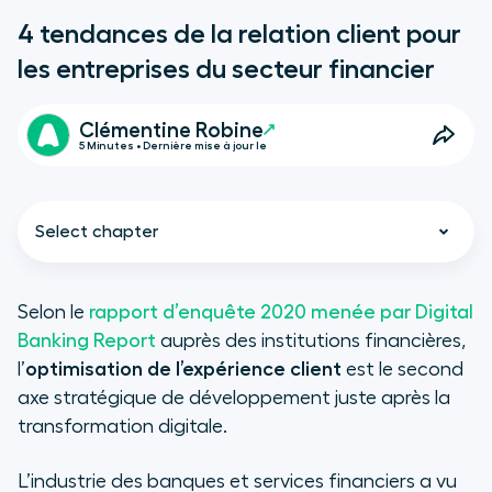
4 tendances de la relation client pour
les entreprises du secteur financier
Clémentine Robine
5 Minutes • Dernière mise à jour le
Select chapter
Selon le
rapport d’enquête 2020 menée par Digital
Banking Report
auprès des institutions financières,
Secteur financier : comment
l’
optimisation de l’expérience client
est le second
repenser la relation client à l’ère du
axe stratégique de développement juste après la
digital ?
transformation digitale.
L’industrie des banques et services financiers a vu