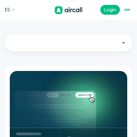
ES
Login
Todo
Atención al cliente
Noticias
Call Center
Ventas
VoIP
Funciones