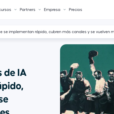
cursos
Partners
Empresa
Precios
 que se implementan rápido, cubren más canales y se vuelven m
s de IA
ápido,
se
tes