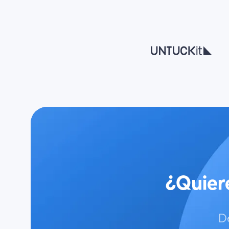
¿Quier
D