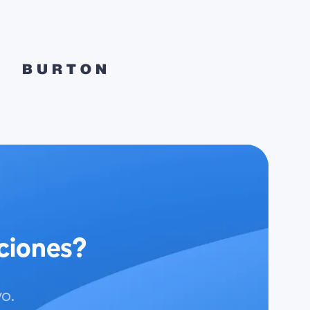
ciones?
o.