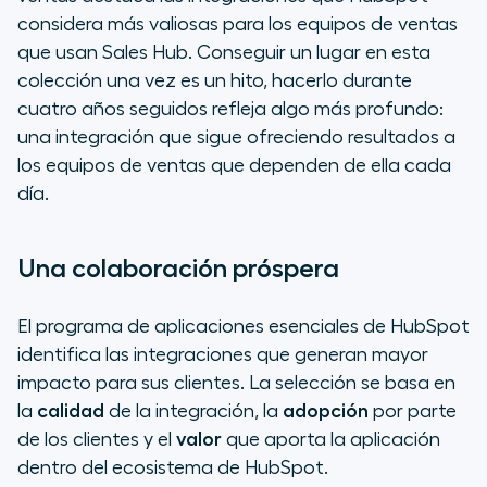
nativa
considera más valiosas para los equipos de ventas
que usan Sales Hub. Conseguir un lugar en esta
IA que elimina la administración, no
colección una vez es un hito, hacerlo durante
a las personas
cuatro años seguidos refleja algo más profundo:
una integración que sigue ofreciendo resultados a
Impacto real en diferentes
los equipos de ventas que dependen de ella cada
sectores
día.
Ocho años y no paramos
Una colaboración próspera
Conecta Aircall a HubSpot
El programa de aplicaciones esenciales de HubSpot
identifica las integraciones que generan mayor
impacto para sus clientes. La selección se basa en
la
calidad
de la integración, la
adopción
por parte
de los clientes y el
valor
que aporta la aplicación
dentro del ecosistema de HubSpot.