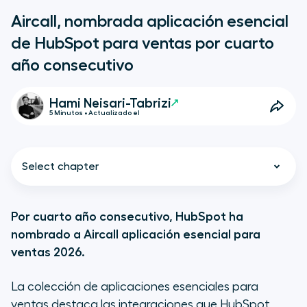
Aircall, nombrada aplicación esencial
de HubSpot para ventas por cuarto
año consecutivo
Hami Neisari-Tabrizi
5 Minutos • Actualizado el
Select chapter
Por cuarto año consecutivo, HubSpot ha
nombrado a Aircall aplicación esencial para
Una colaboración próspera
ventas 2026.
15 000 instalaciones, 875 000
La colección de aplicaciones esenciales para
llamadas al mes y una integración
ventas destaca las integraciones que HubSpot