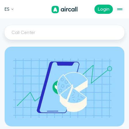
ES
Login
Call Center