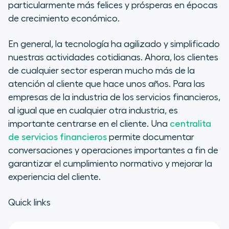
Las ventajas de una centralita
particularmente más felices y prósperas en épocas
virtual para servicios financieros
de crecimiento económico.
La importancia de la tecnología en
En general, la tecnología ha agilizado y simplificado
la industria de los servicios
nuestras actividades cotidianas. Ahora, los clientes
financieros
de cualquier sector esperan mucho más de la
atención al cliente que hace unos años. Para las
Cómo mejoran las centralitas de
empresas de la industria de los servicios financieros,
servicios financieros la experiencia
al igual que en cualquier otra industria, es
del cliente
importante centrarse en el cliente. Una
centralita
Las prácticas recomendadas de
de servicios financieros
permite documentar
formación para mejorar la
conversaciones y operaciones importantes a fin de
atención al cliente en instituciones
garantizar el cumplimiento normativo y mejorar la
financieras
experiencia del cliente.
Quick links