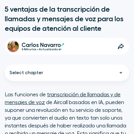
5 ventajas de la transcripción de
llamadas y mensajes de voz para los
equipos de atención al cliente
Carlos Navarro
6 Minutos • Actualizado el
Select chapter
Las funciones de
transcripción de llamadas y de
mensajes de voz
de Aircall basadas en IA, pueden
Ventajas de la transcripción de
suponer una revolución en tu servicio de soporte,
llamadas y mensajes de voz para
ya que convierten el audio en texto tan solo unos
la atención al cliente
instantes después de haber realizado una llamada
o recibido un mensaje de voz. Esto significa que tu