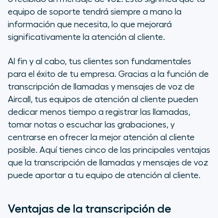
Cómo implementar la tecnología
equipo de soporte tendrá siempre a mano la
de transcripción de llamadas y
información que necesita, lo que mejorará
mensajes de voz para la atención
significativamente la atención al cliente.
al cliente
Al fin y al cabo, tus clientes son fundamentales
Buenas prácticas: cómo
para el éxito de tu empresa. Gracias a la función de
aprovechar al máximo las
transcripción de llamadas y mensajes de voz de
funciones de transcripción de
Aircall, tus equipos de atención al cliente pueden
llamadas y buzón de voz de Aircall
dedicar menos tiempo a registrar las llamadas,
Mejora hoy mismo tu equipo de
tomar notas o escuchar las grabaciones, y
atención al cliente
centrarse en ofrecer la mejor atención al cliente
posible. Aquí tienes cinco de las principales ventajas
que la transcripción de llamadas y mensajes de voz
puede aportar a tu equipo de atención al cliente.
Ventajas de la transcripción de