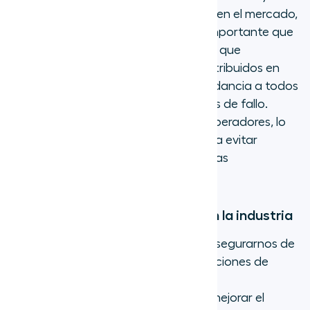
actividad o expandiendo tu alcance en el mercado,
¡Aircall escala contigo! Sabemos lo importante que
es la fiabilidad de las llamadas, por lo que
operamos siete centros de datos distribuidos en
todo el mundo e invertimos en redundancia a todos
los niveles para eliminar puntos únicos de fallo.
También trabajamos con múltiples operadores, lo
que permite un cambio dinámico para evitar
interrupciones y proporcionar llamadas
consistentes y de alta calidad.
Ofrece características líderes en la industria
¡Siempre estamos trabajando para asegurarnos de
que tengas acceso a las mejores funciones de
telefonía! Somos una plataforma de
comunicaciones con IA dedicada a mejorar el