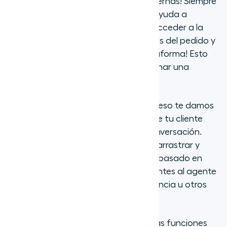
IA, ¡diseñada para las empresas modernas! Siempre
que estés en una llamada, Aircall te ayuda a
rastrear con quién estás hablando, acceder a la
información del cliente, ver los detalles del pedido y
más, ¡todo dentro de una única plataforma! Esto
capacita a tu equipo para proporcionar una
experiencia de cliente fluida.
¡Nuestros clientes son lo primero! Por eso te damos
una visión clara de las necesidades de tu cliente
incluso antes de que comience la conversación.
Con funciones como nuestro IVR de arrastrar y
soltar y el enrutamiento de llamadas basado en
habilidades, puedes dirigir a los llamantes al agente
adecuado según el idioma, la experiencia u otros
criterios personalizados.
¡El producto de Aircall ofrece todas las funciones