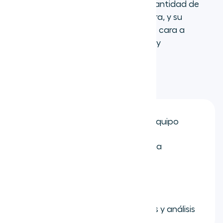
de todos los tamaños, pero la gran cantidad de
características puede ser abrumadora, y su
estructura de precios puede volverse cara a
medida que se añaden más usuarios y
características.
Características clave:
Mensajería y colaboración en equipo
Reuniones de vídeo con pantalla
compartida
IVR multinivel
Gestión avanzada de llamadas y análisis