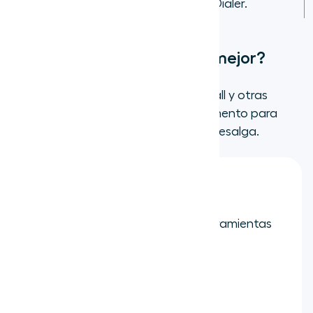
Dialer.
¿Qué hace que Aircall sea mejor?
Aunque existen similitudes entre Aircall y otras
soluciones de VoIP, tomemos un momento para
destacar lo que hace que Aircall sobresalga.
Aircall es fácil de usar
Se integra con más de 200 herramientas
empresariales
Es flexible y fiable
Ofrece características que los