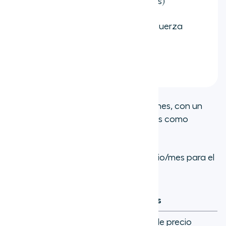
electrónico, chat, redes sociales)
Gestión del compromiso de la fuerza
laboral
Informes y análisis avanzados
Integraciones:
Más de 60 integraciones, con un
fuerte enfoque en CRM empresariales como
Salesforce y Microsoft Dynamics.
Precios:
Comienza en 75 $ por usuario/mes para el
plan CX Cloud Essentials.
Pros
Contras
Robusto conjunto de
Punto de precio