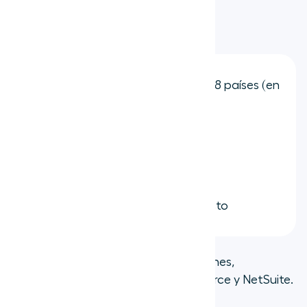
Características clave:
Llamadas ilimitadas en hasta 48 países (en
planes superiores)
Videoconferencia en HD
Chat de equipo y SMS
Funciones de centro de contacto
Integraciones:
Más de 50 integraciones,
incluyendo Microsoft Teams, Salesforce y NetSuite.