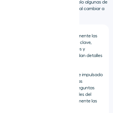
rendimiento del equipo. Aquí tienes solo algunas de
las potentes funciones que obtienes al cambiar a
Aircall:
AI Assist
: Resume instantáneamente las
llamadas e identifica los temas clave,
ahorrando tiempo a los agentes y
asegurando que nunca se pierdan detalles
importantes.
AI Voice Agent
: Nuestro agente impulsado
por IA puede gestionar llamadas
entrantes 24/7, responder a preguntas
frecuentes y capturar los detalles del
llamante, ¡reduciendo drásticamente las
llamadas perdidas!