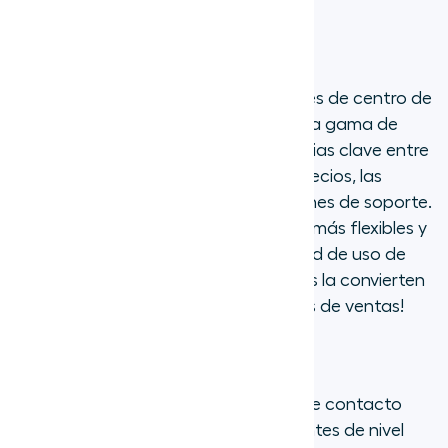
Aircall vs Dialpad
Dialpad y Aircall son ambas soluciones de centro de
llamadas basadas en la nube con una gama de
características similares. Las diferencias clave entre
ambas incluyen las estructuras de precios, las
integraciones disponibles y las opciones de soporte.
Mientras que Dialpad ofrece precios más flexibles y
transcripción de IA nativa, ¡la facilidad de uso de
Aircall y sus más de 200 integraciones la convierten
en una mejor opción para los equipos de ventas!
2. Talkdesk
Talkdesk es una solución de centro de contacto
basada en la nube enfocada en clientes de nivel