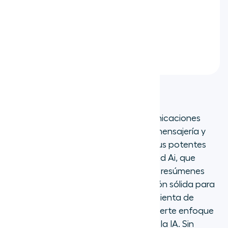
JustCall
Nextiva
Five9
1. Dialpad
Dialpad es una plataforma de comunicaciones
unificadas que combina voz, vídeo, mensajería y
reuniones en línea. Es conocida por sus potentes
funciones de IA, bajo la marca Dialpad Ai, que
ofrece transcripción en tiempo real y resúmenes
posteriores a la llamada. Es una opción sólida para
las empresas que buscan una herramienta de
comunicación todo en uno con un fuerte enfoque
en los conocimientos impulsados por la IA. Sin