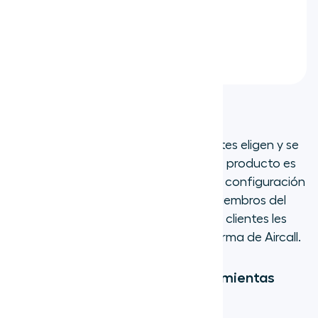
competidores no tienen
Soporte al cliente interno
Es fácil de usar
La razón principal por la que los clientes eligen y se
quedan con Aircall es simple: ¡nuestro producto es
increíblemente fácil de usar! Desde la configuración
inicial y la incorporación de nuevos miembros del
equipo hasta el uso diario, a nuestros clientes les
encanta lo intuitiva que es la plataforma de Aircall.
Se integra con más de 200 herramientas
empresariales