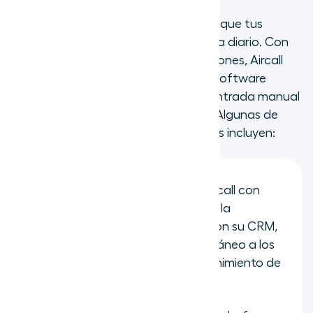
Aircall está diseñado para integrarse
perfectamente con las herramientas que tus
equipos de ventas y soporte utilizan a diario. Con
un mercado de más de 200 integraciones, Aircall
conecta tus conversaciones con tu software
empresarial esencial, ¡eliminando la entrada manual
de datos e impulsando la eficiencia! Algunas de
nuestras integraciones más populares incluyen:
HubSpot
: La integración de Aircall con
HubSpot les ayuda a conectar la
información de sus llamadas con su CRM,
permitiendo un acceso instantáneo a los
datos del llamante y un mantenimiento de
registros sin esfuerzo.