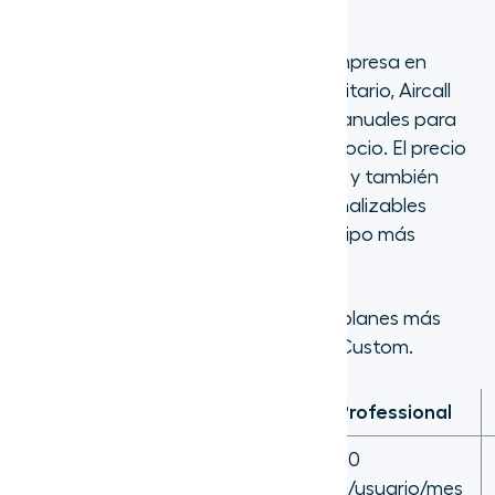
Precios
Tanto si eres una startup ágil, una empresa en
crecimiento o un emprendedor en solitario, Aircall
ofrece múltiples planes mensuales y anuales para
satisfacer las necesidades de tu negocio. El precio
comienza en 30 $ por usuario al mes, y también
ofrecemos planes totalmente personalizables
basados en las funciones que tu equipo más
necesita.
Aquí tienes un desglose de nuestros planes más
populares: Essentials, Professional y Custom.
Essentials
Professional
Precio
30
50
inicial
$/usuario/mes
$/usuario/mes