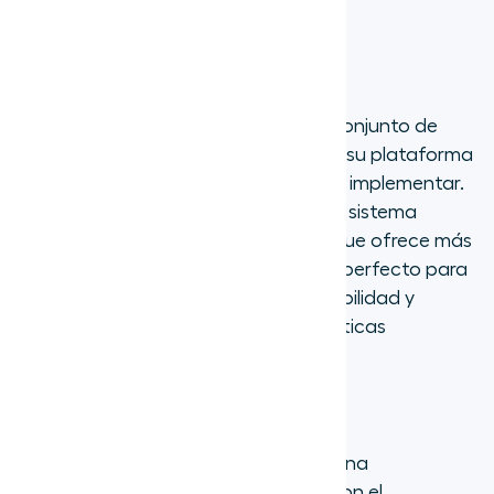
Aircall vs RingCentral
RingCentral proporciona un amplio conjunto de
herramientas de comunicación, pero su plataforma
integral puede ser costosa y difícil de implementar.
Aircall, por otro lado, destaca con un sistema
telefónico empresarial fácil de usar que ofrece más
de 200 integraciones, lo que lo hace perfecto para
empresas que desean potencia, flexibilidad y
simplicidad sin la carga de características
innecesarias.
5. Microsoft Teams
Microsoft Teams es principalmente una
herramienta de colaboración, pero con el