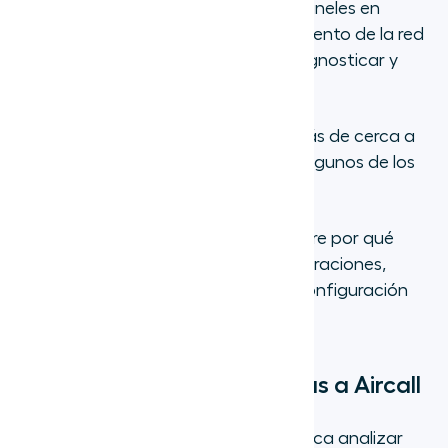
París, Nueva Delhi y Sídney utilizan paneles en
tiempo real para supervisar el rendimiento de la red
y la aplicación, lo que les permite diagnosticar y
resolver problemas rápidamente.
Ahora que has echado un vistazo más de cerca a
Aircall, veamos cómo se comparan algunos de los
mejores competidores de Aircall.
¿Comparando alternativas? Descubre por qué
Aircall destaca con más de 200 integraciones,
funciones impulsadas por IA y una configuración
sencilla.
Prueba Aircall hoy.
9 de las mejores alternativas a Aircall
Tomar una decisión informada significa analizar