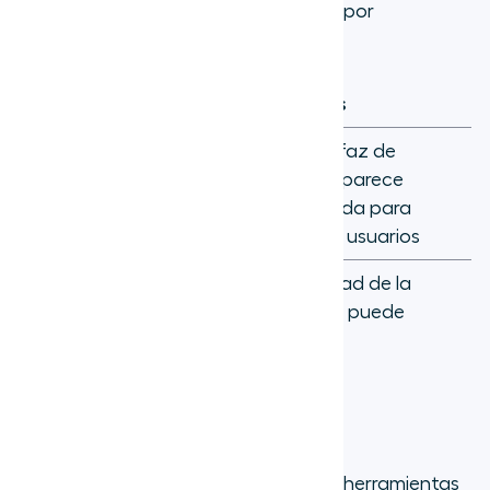
Precios:
El plan X2 comienza en 24 $ por
usuario/mes.
Pros
Contras
Plataforma todo en
La interfaz de
uno para diversas
usuario parece
necesidades de
anticuada para
comunicación
algunos usuarios
Generosos planes de
La calidad de la
llamadas
llamada puede
internacionales
variar
Aircall vs 8x8
8x8 ofrece un conjunto completo de herramientas