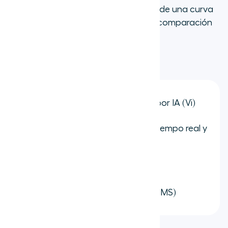
embargo, algunos usuarios informan de una curva
de aprendizaje más pronunciada en comparación
con plataformas más intuitivas.
Características clave:
Inteligencia de voz impulsada por IA (Vi)
Transcripción de llamadas en tiempo real y
análisis de sentimiento
Videoconferencia
Mensajería empresarial (SMS/MMS)