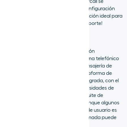
características a nivel empresarial, Aircall se
destaca por su interfaz intuitiva y configuración
perfecta, ¡lo que la convierte en la opción ideal para
los equipos modernos de ventas y soporte!
3. 8x8
8x8 ofrece un servicio de comunicación
empaquetado que combina un sistema telefónico
empresarial, videoconferencias y mensajería de
equipo. Se posiciona como una "Plataforma de
Comunicaciones de eXperiencia" integrada, con el
objetivo de satisfacer todas las necesidades de
comunicación dentro de una única suite de
productos. Es una opción versátil, aunque algunos
usuarios encuentran que la interfaz de usuario es
menos moderna y la calidad de la llamada puede
ser inconsistente según la región.