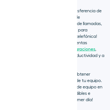
telefónicas estándar a las que estás
acostumbrado —buzón de voz, transferencia de
llamadas y conferencias— además de
capacidades avanzadas como cola de llamadas,
grabación y enrutamiento inteligente para
maximizar el impacto de tu solución telefónica!
Con un potente conjunto de herramientas
impulsadas por IA y más de
200 integraciones
,
Aircall te ayuda a desbloquear la productividad y a
elevar cada conversación.
Puedes configurarlo en segundos y obtener
visibilidad inmediata del rendimiento de tu equipo.
¡Supervisa las métricas individuales y de equipo en
tiempo real para realizar mejoras medibles e
impulsar la productividad desde el primer día!