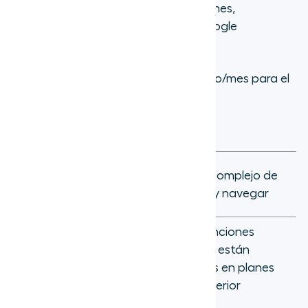
Integraciones:
Más de 70 integraciones,
incluyendo Salesforce, Zendesk y Google
Workspace.
Precios:
Comienza en 15 $ por usuario/mes para el
plan Standard.
Pros
Contras
Potentes
Puede ser complejo de
funciones de IA
configurar y navegar
nativas
Plataforma
Algunas funciones
unificada para
avanzadas están
múltiples canales
bloqueadas en planes
de comunicación
de nivel superior