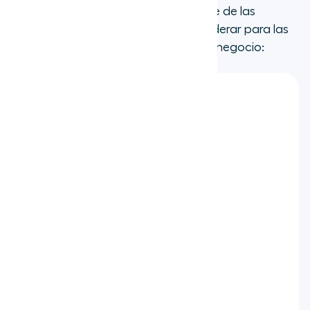
todas las opciones. Aquí tienes nueve de las
mejores alternativas a Aircall a considerar para las
necesidades de comunicación de tu negocio:
Dialpad
Talkdesk
8x8
RingCentral
Microsoft Teams
CloudTalk