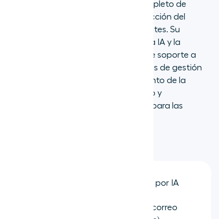
empresarial. Ofrece un conjunto completo de
herramientas para mejorar la satisfacción del
cliente y la productividad de los agentes. Su
diferenciador clave es su énfasis en la IA y la
automatización para operaciones de soporte a
gran escala, incluidas las herramientas de gestión
de la fuerza laboral y de aseguramiento de la
calidad. Aunque es potente, su precio y
complejidad pueden ser prohibitivos para las
empresas más pequeñas.
Características clave:
Asistencia al agente impulsada por IA
Enrutamiento omnicanal (voz, correo