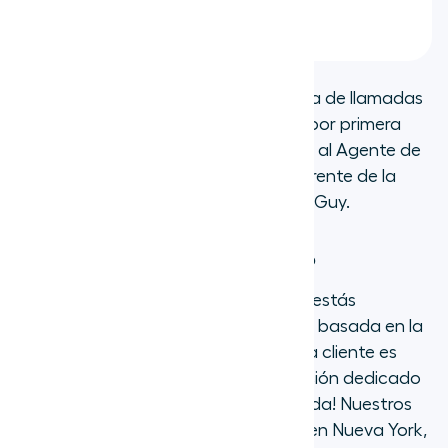
de conexión.
«Ayudó enormemente a nuestra tasa de llamadas
perdidas cuando lo implementamos por primera
vez. Cada llamada 'perdida' se dirigía al Agente de
Voz con IA».— Anthony Messina, Gerente de la
Plataforma Salesforce en The Grout Guy.
Ofrece soporte al cliente interno
Cuando te cambias a Aircall, no solo estás
invirtiendo en una solución telefónica basada en la
nube; estás ganando un socio. ¡Cada cliente es
asignado a un gerente de incorporación dedicado
para asegurar una configuración fluida! Nuestros
equipos globales de Soporte y Éxito en Nueva York,