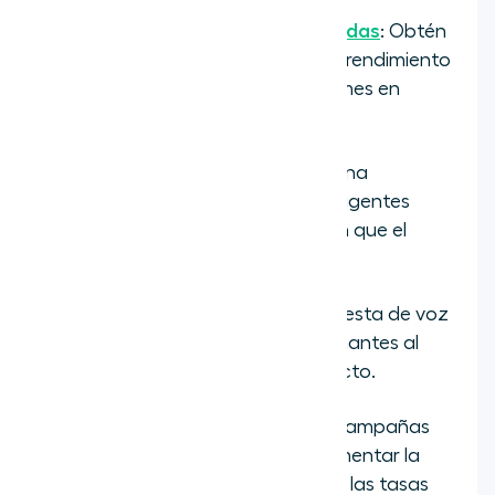
Analíticas del centro de llamadas
: Obtén
información detallada sobre el rendimiento
del equipo con paneles e informes en
tiempo real.
Susurro de llamada
: Proporciona
coaching en tiempo real a los agentes
durante las llamadas en vivo sin que el
cliente lo escuche.
IVR
: Configura menús de respuesta de voz
interactiva para guiar a los llamantes al
departamento o agente correcto.
PowerDialer
: Automatiza las campañas
de llamadas salientes para aumentar la
productividad de los agentes y las tasas