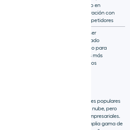
funciones para
más alto en
centros de contacto
comparación con
empresariales
los competidores
Puede ser
demasiado
Fuerte enfoque en la
complejo para
automatización y la IA
equipos más
pequeños
Aircall vs Talkdesk
Aircall y Talkdesk son ambas soluciones populares
de centro de llamadas basadas en la nube, pero
atienden a diferentes necesidades empresariales.
Mientras que Talkdesk ofrece una amplia gama de