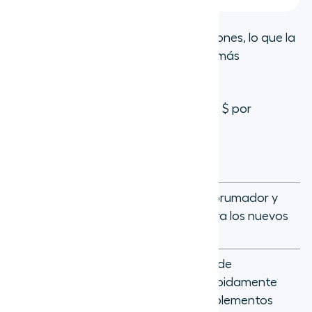
Integraciones:
Más de 300 integraciones, lo que la
convierte en una de las plataformas más
conectadas disponibles.
Precios:
El plan Core comienza en 20 $ por
usuario/mes.
Pros
Contras
Amplia lista de
Puede ser abrumador y
características e
complejo para los nuevos
integraciones
usuarios
Plataforma
El precio puede
altamente fiable
aumentar rápidamente
y escalable
con los complementos