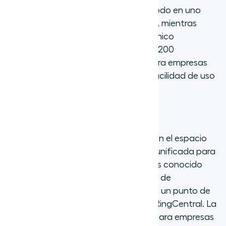
de comunicación, pero su enfoque todo en uno
puede ser complejo y costoso. Aircall, mientras
tanto, se centra en un sistema telefónico
empresarial fácil de usar con más de 200
integraciones, lo que lo hace ideal para empresas
que buscan potencia, flexibilidad y facilidad de uso
sin características innecesarias.
4. RingCentral
RingCentral es un actor importante en el espacio
de VoIP, que ofrece una plataforma unificada para
mensajería, vídeo y teléfono (MVP). Es conocido
por su fiabilidad y su amplio conjunto de
características, lo que lo convierte en un punto de
comparación popular entre Aircall y RingCentral. La
plataforma es robusta y adecuada para empresas