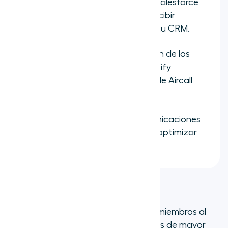
Salesforce
: Conecta Aircall a Salesforce
con un solo clic para hacer y recibir
llamadas directamente desde tu CRM.
Shopify
: Muestra la información de los
pedidos de los clientes de Shopify
directamente en la aplicación de Aircall
durante las llamadas.
Intercom
: Centraliza las comunicaciones
por teléfono, SMS y chat para optimizar
las operaciones de soporte.
Es flexible y fiable
Ya sea que estés añadiendo nuevos miembros al
equipo, ajustándote a las temporadas de mayor