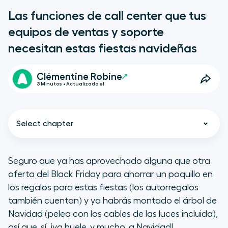
Las funciones de call center que tus
equipos de ventas y soporte
necesitan estas fiestas navideñas
Clémentine Robine
3 Minutos • Actualizado el
Select chapter
Seguro que ya has aprovechado alguna que otra
oferta del Black Friday para ahorrar un poquillo en
Las 5 funciones de los productos
los regalos para estas fiestas (los autorregalos
que más utilizan nuestros clientes
también cuentan) y ya habrás montado el árbol de
en diciembre
Navidad (pelea con los cables de las luces incluida),
así que, sí, ¡ya huele, y mucho, a Navidad!