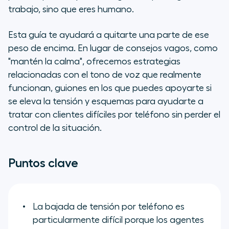
trabajo, sino que eres humano.
El arte de manejar conversaciones
difíciles
Esta guía te ayudará a quitarte una parte de ese
peso de encima. En lugar de consejos vagos, como
20 plantillas de guiones para
"mantén la calma", ofrecemos estrategias
conversaciones difíciles
relacionadas con el tono de voz que realmente
funcionan, guiones en los que puedes apoyarte si
Maneja las llamadas difíciles con
se eleva la tensión y esquemas para ayudarte a
confianza gracias a Aircall
tratar con clientes difíciles por teléfono sin perder el
Preguntas frecuentes sobre cómo
control de la situación.
tratar con clientes difíciles por
teléfono
Puntos clave
La bajada de tensión por teléfono es
particularmente difícil porque los agentes