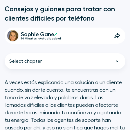
Consejos y guiones para tratar con
clientes difíciles por teléfono
Sophie Gane
14 Minutos • Actualizado el
Select chapter
A veces estás explicando una solución a un cliente
cuando, sin darte cuenta, te encuentras con un
Puntos clave
tono de voz elevado y palabras duras. Las
llamadas difíciles a los clientes pueden afectarte
Por qué es tan complicado rebajar
durante horas, minando tu confianza y agotando
la tensión durante las llamadas
tu energía. Todos los agentes de soporte han
telefónicas
pasado por ahí, y eso no significa que hagas mal tu