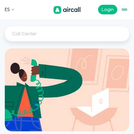
ES
Login
Call Center