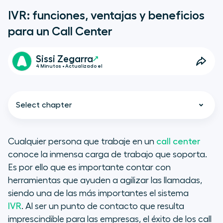
IVR: funciones, ventajas y beneficios
para un Call Center
Sissi Zegarra
4 Minutos • Actualizado el
Select chapter
Cualquier persona que trabaje en un
call center
conoce la inmensa carga de trabajo que soporta.
Múltiples funciones en una sola
Es por ello que es importante contar con
herramienta
herramientas que ayuden a agilizar las llamadas,
siendo una de las más importantes el sistema
Los beneficios y las ventajas de
IVR
. Al ser un punto de contacto que resulta
contar con un sistema IVR
imprescindible para las empresas, el éxito de los call