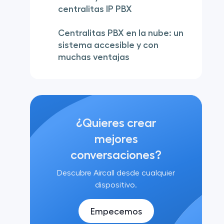
centralitas IP PBX
Centralitas PBX en la nube: un
sistema accesible y con
muchas ventajas
¿Quieres crear
mejores
conversaciones?
Descubre Aircall desde cualquier
dispositivo.
Empecemos