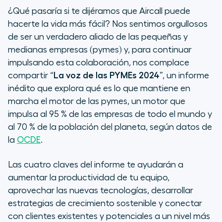
¿Qué pasaría si te dijéramos que Aircall puede
2. La IA como aliada
hacerte la vida más fácil? Nos sentimos orgullosos
de ser un verdadero aliado de las pequeñas y
3. El arte de las conexiones humanas
medianas empresas (pymes) y, para continuar
impulsando esta colaboración, nos complace
4. Enfoque en el
compartir “
La voz de las PYMEs 2024
”, un informe
inédito que explora qué es lo que mantiene en
Aircall: tu aliado para gestionar
marcha el motor de las pymes, un motor que
equipos de ventas y atención al
impulsa al 95 % de las empresas de todo el mundo y
cliente sin estrés
al 70 % de la población del planeta, según datos de
la
OCDE
.
Las cuatro claves del informe te ayudarán a
aumentar la productividad de tu equipo,
aprovechar las nuevas tecnologías, desarrollar
estrategias de crecimiento sostenible y conectar
con clientes existentes y potenciales a un nivel más