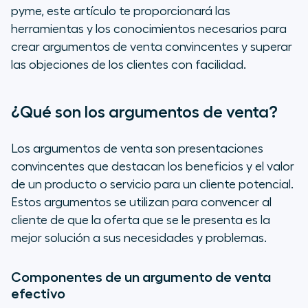
Argumentos de venta para las
pyme, este artículo te proporcionará las
objeciones de los clientes
herramientas y los conocimientos necesarios para
crear argumentos de venta convincentes y superar
Del argumento de venta al cierre
las objeciones de los clientes con facilidad.
Cómo crear argumentos de venta
adaptados a tu producto
¿Qué son los argumentos de venta?
Ejemplos de argumentos de venta
Los argumentos de venta son presentaciones
adaptados al producto
convincentes que destacan los beneficios y el valor
de un producto o servicio para un cliente potencial.
Habilidades complementarias para
el éxito en ventas
Estos argumentos se utilizan para convencer al
cliente de que la oferta que se le presenta es la
Herramientas tecnológicas para
mejor solución a sus necesidades y problemas.
potenciar las ventas
Componentes de un argumento de venta
Haz despegar tus ventas con una
efectivo
centralita en la nube