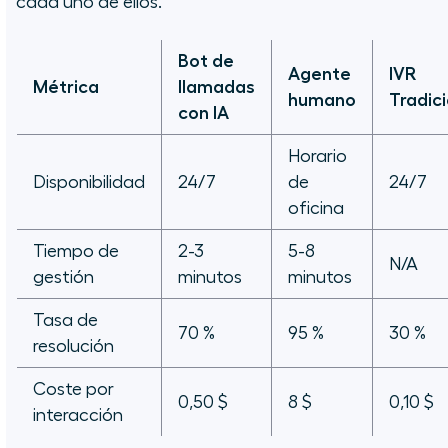
cada uno de ellos.
Bot de
Agente
IVR
Métrica
llamadas
humano
Tradic
con IA
Horario
Disponibilidad
24/7
de
24/7
oficina
Tiempo de
2-3
5-8
N/A
gestión
minutos
minutos
Tasa de
70 %
95 %
30 %
resolución
Coste por
0,50 $
8 $
0,10 $
interacción