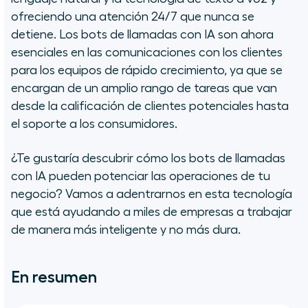
ofreciendo una atención 24/7 que nunca se
¿Cómo funcionan los bots de
detiene. Los bots de llamadas con IA son ahora
llamadas con IA?
esenciales en las comunicaciones con los clientes
para los equipos de rápido crecimiento, ya que se
Cómo los bots de llamadas con IA
encargan de un amplio rango de tareas que van
pueden apoyar a tu equipo
desde la calificación de clientes potenciales hasta
el soporte a los consumidores.
AI Voice Agent de Aircall, la mejor
herramienta de bot de llamadas
¿Te gustaría descubrir cómo los bots de llamadas
con IA centrada en las personas de
2026
con IA pueden potenciar las operaciones de tu
negocio? Vamos a adentrarnos en esta tecnología
Plantillas y consejos de
que está ayudando a miles de empresas a trabajar
configuración
de manera más inteligente y no más dura.
Referencias de rendimiento y ROI
En resumen
Elegir el bot de llamadas adecuado
para tu negocio