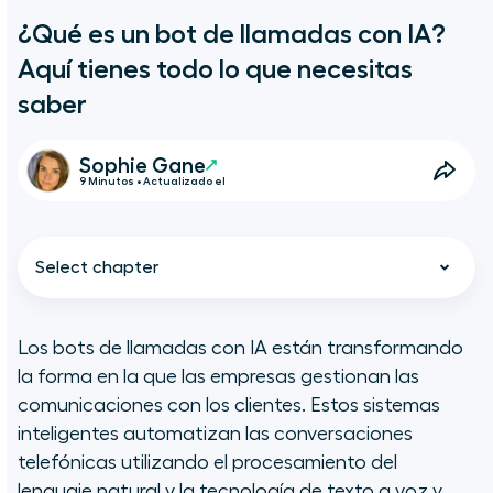
¿Qué es un bot de llamadas con IA?
Aquí tienes todo lo que necesitas
saber
Sophie Gane
9 Minutos • Actualizado el
Select chapter
Los bots de llamadas con IA están transformando
la forma en la que las empresas gestionan las
En resumen
comunicaciones con los clientes. Estos sistemas
inteligentes automatizan las conversaciones
¿Qué es un bot de llamadas con
telefónicas utilizando el procesamiento del
IA?
lenguaje natural y la tecnología de texto a voz y