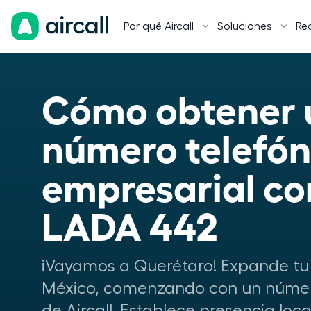
Por qué Aircall
Soluciones
Re
Cómo obtener u
número telefóni
empresarial con
LADA 442
¡Vayamos a Querétaro! Expande tu
México, comenzando con un númer
de Aircall. Establece presencia loc