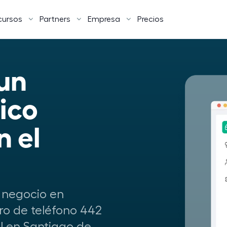
cursos
Partners
Empresa
Precios
n 
co 
 el 
 negocio en
o de teléfono 442
al en Santiago de