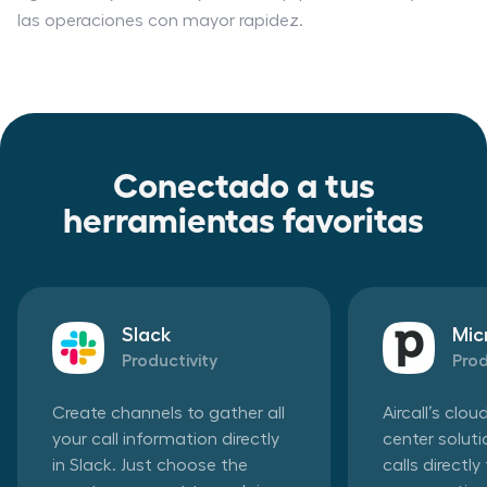
las operaciones con mayor rapidez.
Conectado a tus
herramientas favoritas
Slack
Mic
Productivity
Prod
Create channels to gather all
Aircall’s clo
your call information directly
center solut
in Slack. Just choose the
calls directl