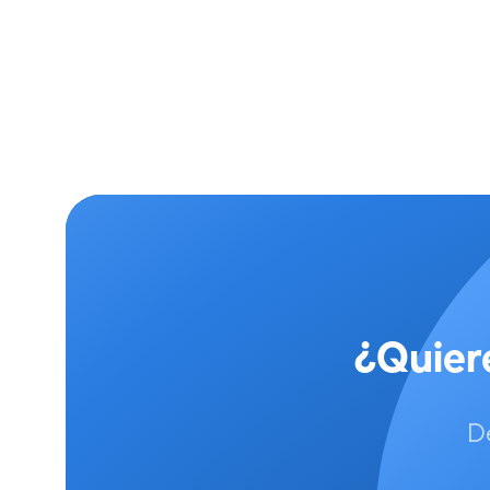
¿Quier
D