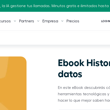
 la IA gestione tus llamadas. Minutos gratis e ilimitados hasta e
cursos
Partners
Empresa
Precios
LOGI
Ebook Histo
datos
En este eBook descubrirás c
herramientas tecnológicas y 
hacer lo que mejor saben hac