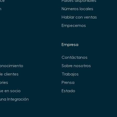
ce
Países disponibles
n
Números locales
Hablar con ventas
Empecemos
Empresa
Contáctanos
onocimiento
Sobre nosotros
de clientes
Trabajos
ories
Prensa
se en socio
Estado
una Integración