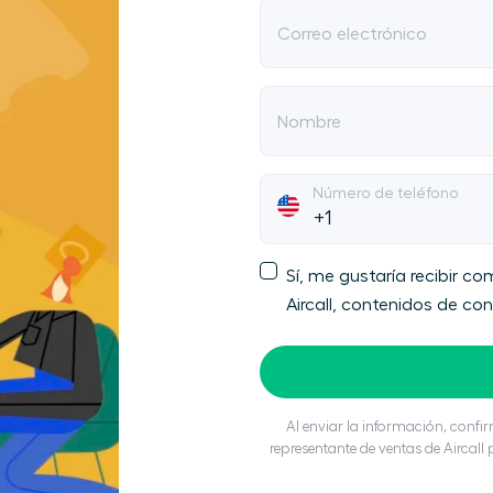
Correo electrónico
Nombre
Número de teléfono
Sí, me gustaría recibir 
Aircall, contenidos de co
Al enviar la información, confi
representante de ventas de Airca