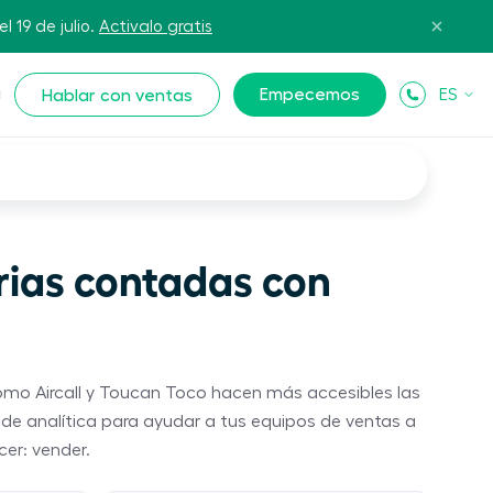
l 19 de julio.
Activalo gratis
Empecemos
ES
Hablar con ventas
N
rias contadas con
ómo Aircall y Toucan Toco hacen más accesibles las
de analítica para ayudar a tus equipos de ventas a
er: vender.