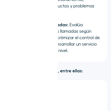
comentarios de productos y problemas
emergentes.
Calificación de llamadas:
Evalúa
automáticamente las llamadas según
criterios clave para optimizar el control de
calidad y ayudar a desarrollar un servicio
consistente y de alto nivel.
Más de 200
integraciones
, entre ellas
:
ActiveCampaign
HubSpot