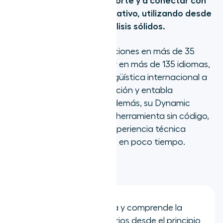
mejorar la calidad del soporte y a conectar con
los clientes en su idioma nativo, utilizando desde
bots dinámicos hasta análisis sólidos.
Puede gestionar conversaciones en más de 35
canales de comunicación y en más de 135 idiomas,
lo que ofrece asistencia lingüística internacional a
la vez que recopila información y entabla
intercambios dinámicos. Además, su
Dynamic
Automation Platform
, una herramienta sin código,
permite a los equipos sin experiencia técnica
desplegar bots inteligentes en poco tiempo.
Funciones
:
DynamicNLP:
Analiza y comprende la
intención de los usuarios desde el principio