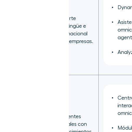
Dynam
Soporte
Asist
multilingüe e
Yellow.ai
omnic
internacional
agent
para empresas.
Analy
Centr
inter
omnic
Asistentes
virtuales con
Módul
Rulai
conocimientos