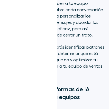
análisis, ambos con IA, ofrecen a tu equipo
información actualizada sobre cada conversación
para ayudar a los agentes a personalizar los
seguimientos, ajustar sus mensajes y abordar las
objeciones de manera más eficaz, para así
aumentar las posibilidades de cerrar un trato.
Con el tiempo, también podrás identificar patrones
en las conversaciones para determinar qué está
funcionando, modificar lo que no y optimizar tu
asesoramiento para ayudar a tu equipo de ventas
a generar más ingresos.
Las 6 mejores plataformas de IA
conversacional para equipos
modernos