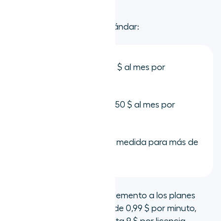
Precios
:
Aircall tiene tres planes estándar:
Essentials:
Desde 30 $ al mes por
persona.
Professional:
Desde 50 $ al mes por
persona.
Custom:
Paquetes a medida para más de
25 licencias.
AI Voice Agent es un complemento a los planes
estándar y tiene un precio de 0,99 $ por minuto,
mientras que AI Assist cuesta 9 $ por licencia.