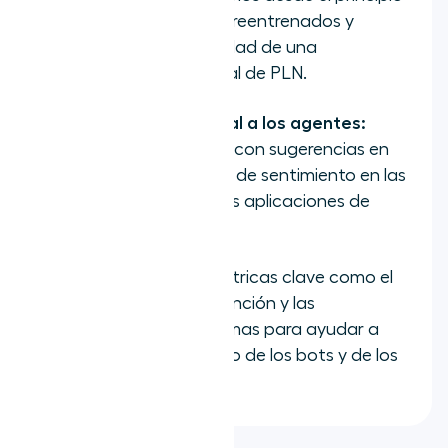
utilizando modelos preentrenados y
eliminando la necesidad de una
configuración manual de PLN.
Asistencia omnicanal a los agentes:
Apoya a los agentes con sugerencias en
tiempo real y señales de sentimiento en las
llamadas, el chat y las aplicaciones de
mensajería.
Analyze:
Rastrea métricas clave como el
sentimiento, la contención y las
tendencias de los temas para ayudar a
mejorar el rendimiento de los bots y de los
agentes.