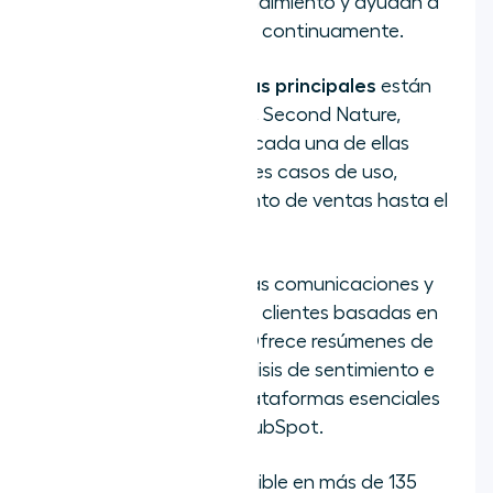
visibilidad sobre el rendimiento y ayudan a
los equipos a mejorar continuamente.
Entre las plataformas principales
están
Aircall, Yellow.ai, Rulai, Second Nature,
Kore.ai y LivePerson, cada una de ellas
adaptada a diferentes casos de uso,
desde el asesoramiento de ventas hasta el
soporte multilingüe.
Aircall
se centra en las comunicaciones y
la inteligencia con los clientes basadas en
las llamadas y la IA. Ofrece resúmenes de
llamadas con IA, análisis de sentimiento e
integraciones con plataformas esenciales
como Salesforce y HubSpot.
Yellow.ai
está disponible en más de 135