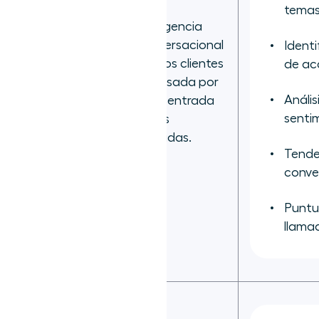
temas
Inteligencia
conversacional
Identi
con los clientes
de ac
Aircall
impulsada por
Anális
IA y centrada
senti
en las
llamadas.
Tende
conve
Puntu
llama