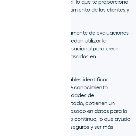
gran escala y en tiempo real, lo que te proporciona
datos valiosos sobre el sentimiento de los clientes y
la calidad del servicio.
En lugar de depender únicamente de evaluaciones
subjetivas, las empresas pueden utilizar la
información de la IA conversacional para crear
programas de formación basados en
conversaciones reales.
Esto permite a los responsables identificar
rápidamente las brechas de conocimiento,
fortalezas clave y oportunidades de
asesoramiento. Como resultado, obtienen un
enfoque más centrado y basado en datos para la
incorporación y el desarrollo continuo, lo que ayuda
a tus agentes a estar más seguros y ser más
eficientes en su trabajo.