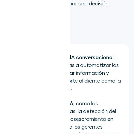
a cada herramienta y a tomar una decisión
informada.
Puntos clave
Las plataformas de IA conversacional
ayudan a las empresas a automatizar las
interacciones, recopilar información y
mejorar tanto el soporte al cliente como la
eficacia de las ventas.
Herramientas de la IA,
como los
resúmenes de llamadas, la detección del
estado de ánimo y el asesoramiento en
tiempo real, ofrecen a los gerentes