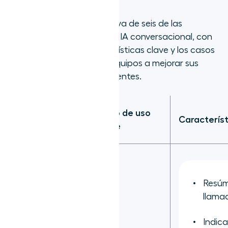
Aquí tienes una comparativa de seis de las
principales plataformas de IA conversacional, con
un enfoque en las características clave y los casos
de uso que ayudan a los equipos a mejorar sus
comunicaciones con los clientes.
Plataforma de
Caso de uso
IA
Característ
clave
conversacional
Resúm
llama
Indic