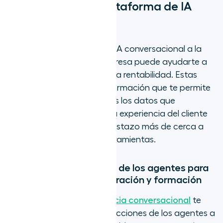
empresa de una plataforma de IA
conversacional?
Añadir una plataforma de IA conversacional a la
pila tecnológica de tu empresa puede ayudarte a
mejorar la productividad y la rentabilidad. Estas
herramientas recopilan información que te permite
dar a tus agentes humanos los datos que
necesitan para ofrecer una experiencia del cliente
excepcional. Echemos un vistazo más de cerca a
los beneficios de estas herramientas.
Análisis del rendimiento de los agentes para
los procesos de incorporación y formación
Las funciones de
inteligencia conversacional
te
permiten analizar las interacciones de los agentes a