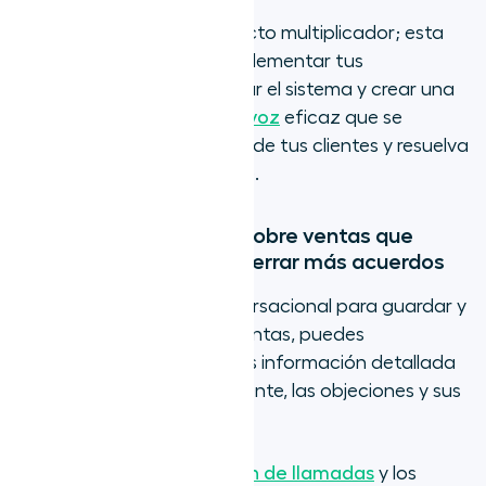
Además, esto tiene un efecto multiplicador; esta
información te permite implementar tus
aprendizajes, retroalimentar el sistema y crear una
experiencia de
agente de voz
eficaz que se
anticipe a las necesidades de tus clientes y resuelva
los problemas rápidamente.
Información detallada sobre ventas que
ayuda a los agentes a cerrar más acuerdos
Cuando utilizas la IA conversacional para guardar y
analizar las llamadas de ventas, puedes
proporcionar a tus agentes información detallada
sobre el sentimiento del cliente, las objeciones y sus
señales de compra.
Funciones como el
resumen de llamadas
y los