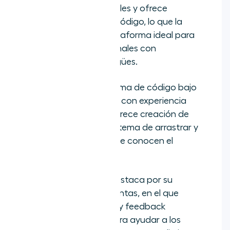
idiomas y de 35 canales y ofrece
automatización sin código, lo que la
convierte en una plataforma ideal para
empresas internacionales con
necesidades multilingües.
Rulai
es una plataforma de código bajo
creada para equipos con experiencia
limitada en IA, que ofrece creación de
bots mediante un sistema de arrastrar y
soltar y asistentes que conocen el
contexto.
Second Nature AI
destaca por su
asesoramiento de ventas, en el que
utilizan juegos de rol y
feedback
impulsados por IA para ayudar a los