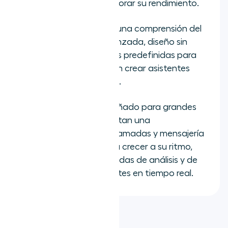
representantes a mejorar su rendimiento.
Kore.ai
proporciona una comprensión del
lenguaje natural avanzada, diseño sin
código e indicaciones predefinidas para
empresas que buscan crear asistentes
omnicanal complejos.
LivePerson
está diseñado para grandes
empresas que necesitan una
automatización de llamadas y mensajería
escalable, que pueda crecer a su ritmo,
con herramientas sólidas de análisis y de
asistencia a los agentes en tiempo real.
En resumen