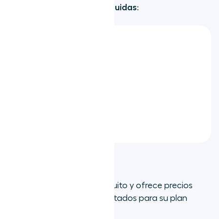
Algunas integraciones incluidas
:
Hubspot
Microsoft Azure
Salesforce
WhatsApp
Precios:
Yellow.ai tiene un plan gratuito y ofrece precios
flexibles y basados en resultados para su plan
Enterprise.