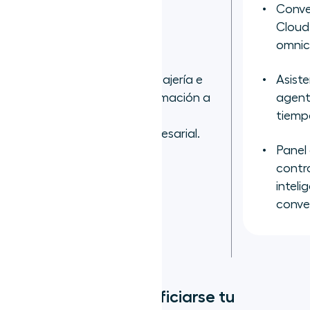
Conve
Cloud
omnic
Mensajería e
Asiste
información a
agent
LivePerson
nivel
tiempo
empresarial.
Panel
contr
inteli
conve
¿Cómo puede beneficiarse tu