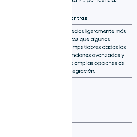
Pros
Contras
Precios ligeramente más
Los
usuarios de
altos que algunos
G2
destacan la
competidores dadas las
facilidad de uso
funciones avanzadas y
de Aircall.
las amplias opciones de
integración.
Los
usuarios de
G2
aprecian la
amplia gama de
funciones de la
plataforma.
Los
usuarios de
G2
valoran la