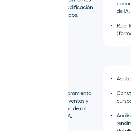
conoc
de codificación
de IA.
limitados.
Rulai 
(form
Asiste
Asesoramiento
Const
Second Nature
para ventas y
cursos
AI
juegos de rol
Anális
con IA.
rendi
detal