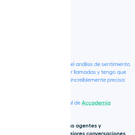
capacidad de
grabar llamadas
en múltiples
dispositivos con
un solo clic.
“Uso frecuentemente el análisis de sentimiento
de Aircall para priorizar llamadas y tengo que
decir que la IA ha sido increíblemente precisa
en su análisis”.
Yanan, director general de
Accademia
Italiana Fitness
.
Reduce la presión sobre tus agentes y
capacítalos para tener mejores conversaciones