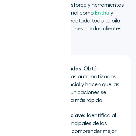
CRM como HubSpot y Salesforce y herramientas
de inteligencia conversacional como
Enthu
y
Jiminny
, para mantener conectada todo tu pila
tecnológica de comunicaciones con los clientes.
Funciones
:
Resúmenes de llamadas
: Obtén
resúmenes de llamadas automatizados
que destacan lo esencial y hacen que las
revisiones de las comunicaciones se
desarrollen de manera más rápida.
Indicador de temas clave:
Identifica al
instante los temas principales de las
conversaciones para comprender mejor