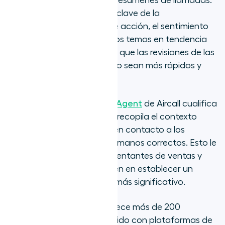
También identifica puntos clave de la
conversación, los planes de acción, el sentimiento
de la persona que llama y los temas en tendencia
durante la interacción para que las revisiones de las
llamadas y el asesoramiento sean más rápidos y
efectivos.
Mientras tanto, el
AI Voice Agent
de Aircall cualifica
a los clientes potenciales y recopila el contexto
necesario antes de poner en contacto a los
clientes con los agentes humanos correctos. Esto le
da más tiempo a los representantes de ventas y
soporte para que se centren en establecer un
compromiso con el cliente más significativo.
Además de esto, Aircall ofrece más de 200
integraciones nativas, incluido con plataformas de