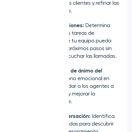
las necesidades de los clientes y refinar las
respuestas del equipo.
Identificador de acciones:
Determina
automáticamente las tareas de
seguimiento para que tu equipo pueda
estar al tanto de los próximos pasos sin
tener que volver a escuchar las llamadas.
Medición del estado de ánimo del
cliente:
Detecta el tono emocional en
tiempo real para ayudar a los agentes a
adaptar su enfoque y mejorar la
experiencia del cliente.
Tendencias de conversación:
Identifica
patrones en las llamadas para descubrir
oportunidades de asesoramiento,