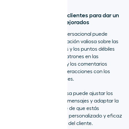
Más información de los clientes para dar un
soporte y un servicio mejorados
Una plataforma de IA conversacional puede
ayudarte a obtener información valiosa sobre las
necesidades de tus clientes y los puntos débiles
más comunes al rastrear patrones en las
preguntas, las inquietudes y los comentarios
recibidos a través de las interacciones con los
clientes en diferentes canales.
Con estos datos, tu empresa puede ajustar los
flujos de trabajo, afinar los mensajes y adaptar la
formación para asegurarse de que estás
ofreciendo un soporte más personalizado y eficaz
en cada paso del recorrido del cliente.