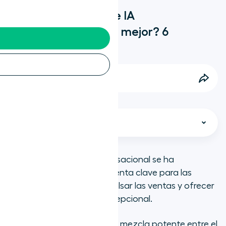
¿Qué plataforma de IA
conversacional es la mejor? 6
opciones idóneas
Calli Millang
13 Minutos • Actualizado el
Select chapter
La tecnología de IA conversacional se ha
convertido en una herramienta clave para las
Puntos clave
empresas que quieren impulsar las ventas y ofrecer
una atención al cliente excepcional.
En resumen
Sus funciones aportan una mezcla potente entre el