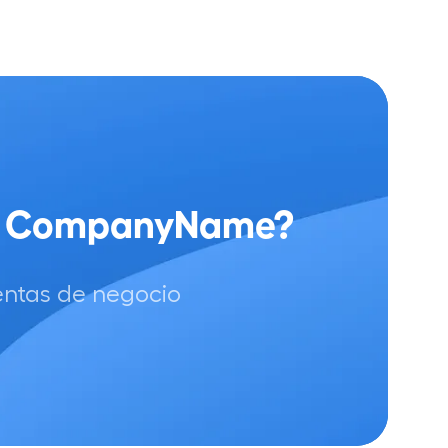
mo CompanyName?
entas de negocio