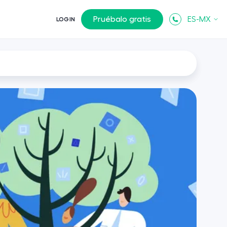
Pruébalo gratis
ES-MX
LOGIN