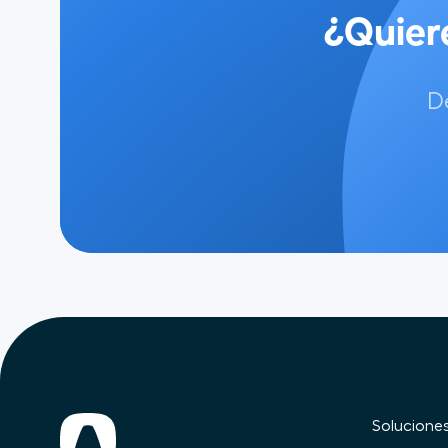
¿Quier
D
Solucione