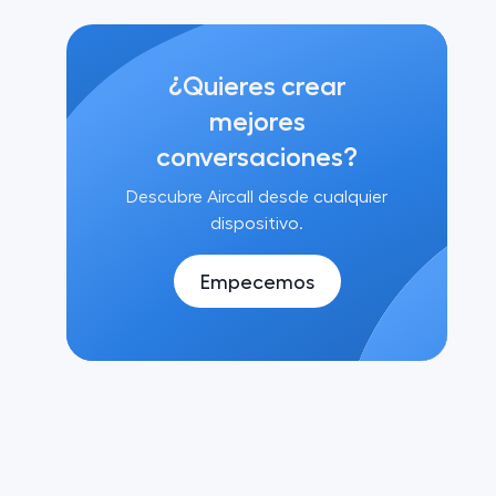
¿Quieres crear
mejores
conversaciones?
Descubre Aircall desde cualquier
dispositivo.
Empecemos