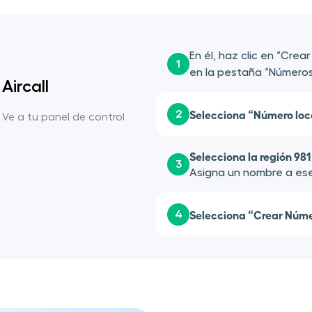
En él, haz clic en “Crea
1
en la pestaña “Números
Aircall
Selecciona “Número loc
2
. Ve a tu panel de control
Selecciona la región 981
3
Asigna un nombre a ese
Selecciona “Crear Núme
4