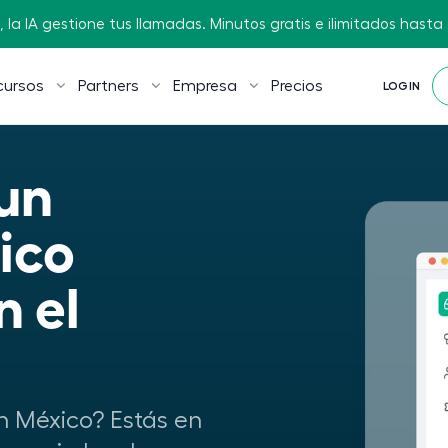
 la IA gestione tus llamadas. Minutos gratis e ilimitados hasta e
cursos
Partners
Empresa
Precios
LOGIN
n 
co 
 el 
n México? Estás en